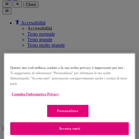
Close
Accessibilità
Accessibilità
Testo normale
Testo grande
Testo molto grande
Home
Chi Siamo
Servizi
Questo sito web utilizza cookies e la tua scelta privacy è importante per noi .
Chi è Organon
Ti suggeriamo di selezionare “Personalizza” per effettuare le tue scelte.
Selezionando “Accetta tutti” autorizzerai consapevolmente anche i cookie di terze
Accessibilità
parti.
Main Menu
Consulta l’informativa Privacy
Accessibilità
Testo normale
Testo grande
Personalizza
Testo molto grande
Accetta tutti