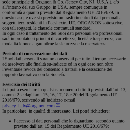
sede principale di Organon & Co. (Jersey City, NJ, U.S.A.), e/o
all’interno del suo Gruppo, in USA, sempre comunque in
conformità a quanto previsto dal Regolamento UE 2016/679. In
questo caso, e ove sia previsto un trasferimento di dati personali a
soggetti terzi residenti in Paesi extra UE, ORGANON sottoscrive,
con tali soggetti, le clausole contrattuali standard.
In ogni caso il trattamento dei Suoi dati personali e/o professionali
sarà improntato ai principi di correttezza, liceità e trasparenza, con
modalità idonee a garantirne la sicurezza e la riservatezza.
Periodo di conservazione dei dati
I Suoi dati personali saranno conservati per tutto il tempo necessario
ad assolvere alle finalità su-indicate ed in ogni caso non oltre
l’eventuale revoca del consenso a trattarli e la cessazione del
rapporto lavorativo con la Società.
Esercizio dei Diritti
Lei potrà esercitare in qualsiasi momento i diritti previsti dall’art. 13,
comma 2. e dagli artt. 15, 16, 17, 18 e 20 del Regolamento UE
2016/679, scrivendo all’indirizzo e-mail
privacy_italy@organon.com
.
In particolare, in qualità di interessato, Lei potrà richiedere:
l’accesso ai dati personali che lo riguardano, secondo quanto
previsto dall’art. 15 del Regolamento UE 2016/679;