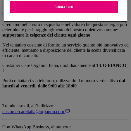
Siamo il punto di contatto di Organon Italia che risponde alle
Rifiuta tutti
tue problematiche di natura amministrativa e commerciale
(ordini, fatture, resi, disponibilità prodotti)
Crediamo nel lavoro di squadra e nel valore che questa sinergia può
determinare per il raggiungimento del nostro obiettivo comune:
supportare le esigenze del cliente ogni giorno
.
Nel tentativo costante di fornire un servizio quanto più innovativo ed
efficiente, mettiamo a disposizione del cliente la scelta diversificata
di canali di contatto.
Customer Care Organon Italia, quotidianamente al
TUO FIANCO
!
Puoi contattarci via telefono, utilizzando il numero verde attivo
dal
lunedì al venerdì, dalle 9:00 alle 18:00
Tramite e-mail, all’indirizzo:
customercareitalia@organon.com
Con WhatsApp Business, al numero: